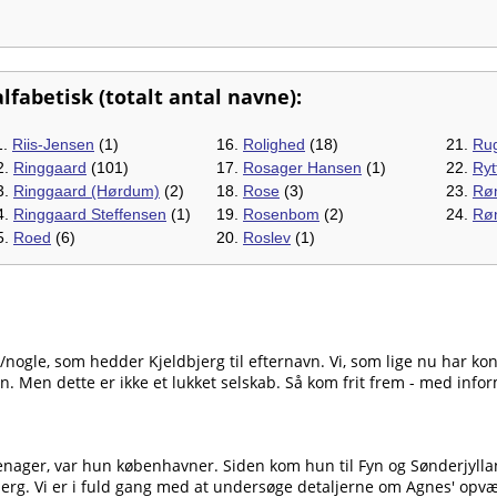
lfabetisk (totalt antal navne):
1.
Riis-Jensen
(1)
16.
Rolighed
(18)
21.
Ru
2.
Ringgaard
(101)
17.
Rosager Hansen
(1)
22.
Ryt
3.
Ringgaard (Hørdum)
(2)
18.
Rose
(3)
23.
Rø
4.
Ringgaard Steffensen
(1)
19.
Rosenbom
(2)
24.
Røn
5.
Roed
(6)
20.
Roslev
(1)
n/nogle, som hedder Kjeldbjerg til efternavn. Vi, som lige nu har k
n. Men dette er ikke et lukket selskab. Så kom frit frem - med inform
eenager, var hun københavner. Siden kom hun til Fyn og Sønderjyll
jerg. Vi er i fuld gang med at undersøge detaljerne om Agnes' opvæ