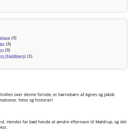
ghave
(3)
ter
(3)
nn
(3)
n (Kjeldbjerg)
(1)
ontrollen over denne forside, er børnebørn af Agnes og Jakob
ationer, fotos og historier!
and. Hendes far bød hende at ændre efternavn til Møldrup, og det
kst.