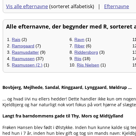
Vis alle efternavne
(sorteret alfabetisk) |
Efternavne
Alle efternavne, der begynder med R, sorteret a
1.
Rais
(2)
6.
Ravn
(1)
1
2.
Ramsgaard
(7)
7.
Riber
(6)
1
3.
Rasmusdatter
(9)
8.
Riddersborg
(3)
1
4.
Rasmussen
(37)
9.
Riis
(18)
1
5.
Rasmussen (2.)
(1)
10.
Riis Nielsen
(1)
1
Bovbjerg, Mejlhede, Sandal, Ringgaard, Lynggaard, Møldrup ...
... og hvad I/vi nu ellers hedder! Dette handler ikke kun om noge
Kjeldbjerg og har naturligt nok vort fokus på vort hjørne af slægte
Langt fra barndommens gade til Thy, Mors og Midtjylland
Frøken Hansen blev født i Ølstykke. Inden hun kunne kalde sig t
hed hun i 7 år, inden hun blev gift og tog sin mands navn: Kjeldb