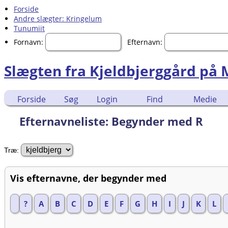
Forside
Andre slægter: Kringelum
Tunumiit
Fornavn:
Efternavn:
Slægten fra Kjeldbjerggård på
Forside
Søg
Login
Find
Medie
Efternavneliste: Begynder med R
Træ:
Vis efternavne, der begynder med
?
A
B
C
D
E
F
G
H
I
J
K
L