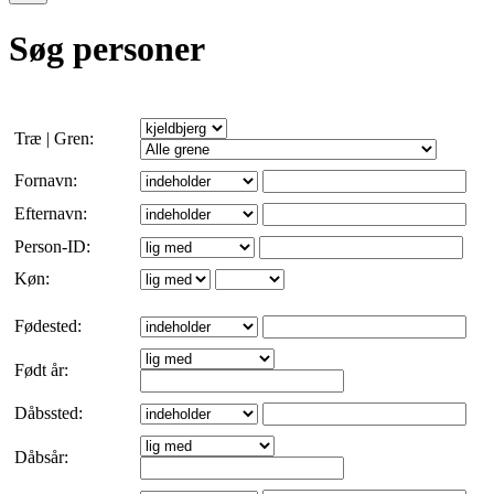
Søg personer
Træ | Gren:
Fornavn:
Efternavn:
Person-ID:
Køn:
Fødested:
Født år:
Dåbssted:
Dåbsår: