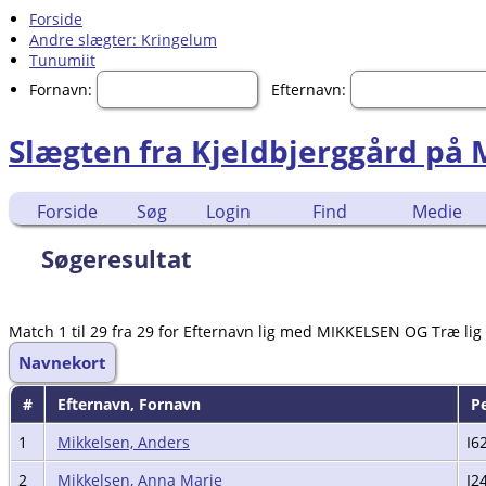
Forside
Andre slægter: Kringelum
Tunumiit
Fornavn:
Efternavn:
Slægten fra Kjeldbjerggård på
Forside
Søg
Login
Find
Medie
Søgeresultat
Match 1 til 29 fra 29 for Efternavn lig med MIKKELSEN OG Træ lig
Navnekort
#
Efternavn, Fornavn
P
1
Mikkelsen, Anders
I6
2
Mikkelsen, Anna Marie
I2