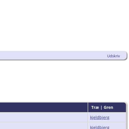
Udskriv
Træ | Gren
kjeldbjerg
kjeldbjerg