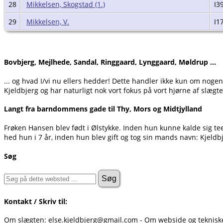
28
Mikkelsen, Skogstad (1.)
I3
29
Mikkelsen, V.
I1
Bovbjerg, Mejlhede, Sandal, Ringgaard, Lynggaard, Møldrup ...
... og hvad I/vi nu ellers hedder! Dette handler ikke kun om noge
Kjeldbjerg og har naturligt nok vort fokus på vort hjørne af slægte
Langt fra barndommens gade til Thy, Mors og Midtjylland
Frøken Hansen blev født i Ølstykke. Inden hun kunne kalde sig t
hed hun i 7 år, inden hun blev gift og tog sin mands navn: Kjeldb
Søg
Kontakt / Skriv til:
Om slægten: else.kjeldbjerg@gmail.com - Om webside og teknis