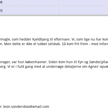
98
70
n/nogle, som hedder Kjeldbjerg til efternavn. Vi, som lige nu har k
n. Men dette er ikke et lukket selskab. Så kom frit frem - med inform
eenager, var hun københavner. Siden kom hun til Fyn og Sønderjyll
jerg. Vi er i fuld gang med at undersøge detaljerne om Agnes' opvæ
ke: leon.sonderskov@gmail.com