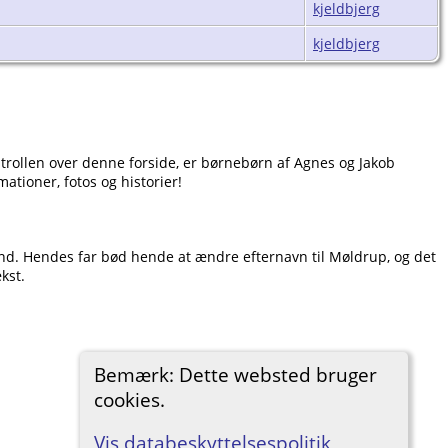
kjeldbjerg
kjeldbjerg
ontrollen over denne forside, er børnebørn af Agnes og Jakob
ationer, fotos og historier!
and. Hendes far bød hende at ændre efternavn til Møldrup, og det
kst.
Bemærk: Dette websted bruger
cookies.
Vis databeskyttelsespolitik