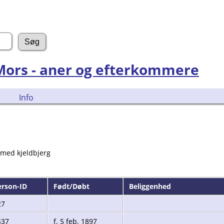
 Mors - aner og efterkommere
Info
 med kjeldbjerg
erson-ID
Født/Døbt
Beliggenhed
27
437
f. 5 feb. 1897