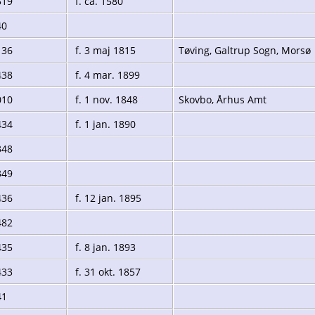
519
f. ca. 1580
40
136
f. 3 maj 1815
Tøving, Galtrup Sogn, Morsø
438
f. 4 mar. 1899
010
f. 1 nov. 1848
Skovbo, Århus Amt
434
f. 1 jan. 1890
348
349
436
f. 12 jan. 1895
482
435
f. 8 jan. 1893
433
f. 31 okt. 1857
41