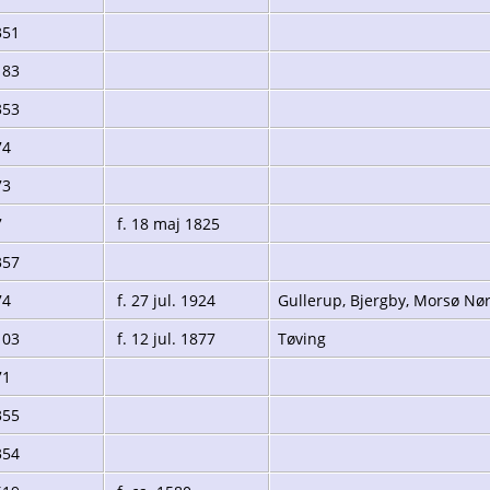
351
183
353
74
73
7
f. 18 maj 1825
357
74
f. 27 jul. 1924
Gullerup, Bjergby, Morsø Nø
103
f. 12 jul. 1877
Tøving
71
355
354