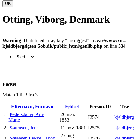
OK
Otting, Viborg, Denmark
Warning
: Undefined array key "nosuggest" in
/var/www/xn--
kjeldbjergslgten-5ob.dk/public_html/genlib.php
on line
534
Fødsel
Match 1 til 3 fra 3
Efternavn, Fornavn
Fødsel
Person-ID
Træ
Pedersdatter, Ane
26 mar.
1
I2574
kjeldbjerg
Marie
1853
2
Sørensen, Jens
11 nov. 1881
I2575
kjeldbjerg
27 aug.
3
Sørensen Lykke, Jakob
I2576
kjeldbjerg