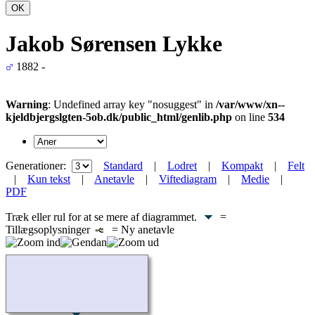
OK
Jakob Sørensen Lykke
1882 -
Warning
: Undefined array key "nosuggest" in
/var/www/xn--
kjeldbjergslgten-5ob.dk/public_html/genlib.php
on line
534
Generationer:
Standard
|
Lodret
|
Kompakt
|
Felt
|
Kun tekst
|
Anetavle
|
Viftediagram
|
Medie
|
PDF
Træk eller rul for at se mere af diagrammet.
=
Tillægsoplysninger
= Ny anetavle
Indlæser...