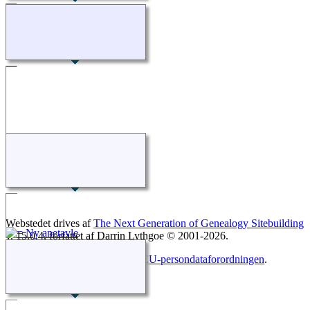
Webstedet drives af
The Next Generation of Genealogy Sitebuilding
v. 15.0.4, forfattet af Darrin Lythgoe © 2001-2026.
Opdateres af
Else Kjeldbjerg
. |
EU-persondataforordningen
.
Skift til standardvisning