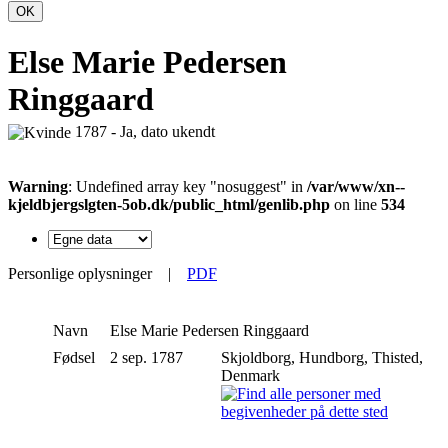
OK
Else Marie Pedersen
Ringgaard
1787 - Ja, dato ukendt
Warning
: Undefined array key "nosuggest" in
/var/www/xn--
kjeldbjergslgten-5ob.dk/public_html/genlib.php
on line
534
Personlige oplysninger
|
PDF
Navn
Else Marie Pedersen
Ringgaard
Fødsel
2 sep. 1787
Skjoldborg, Hundborg, Thisted,
Denmark