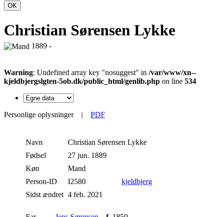
OK
Christian Sørensen Lykke
1889 -
Warning
: Undefined array key "nosuggest" in
/var/www/xn--
kjeldbjergslgten-5ob.dk/public_html/genlib.php
on line
534
Personlige oplysninger
|
PDF
Navn
Christian
Sørensen Lykke
Fødsel
27 jun. 1889
Køn
Mand
Person-ID
I2580
kjeldbjerg
Sidst ændret
4 feb. 2021
Far
Jens Sørensen
,
f.
1850