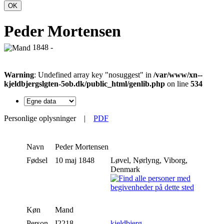
OK
Peder Mortensen
1848 -
Warning
: Undefined array key "nosuggest" in
/var/www/xn--
kjeldbjergslgten-5ob.dk/public_html/genlib.php
on line
534
Personlige oplysninger
|
PDF
Navn
Peder
Mortensen
Fødsel
10 maj 1848
Løvel, Nørlyng, Viborg,
Denmark
Køn
Mand
Person-
I2218
kjeldbjerg