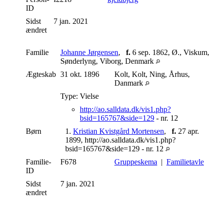
ID
Sidst
7 jan. 2021
ændret
Familie
Johanne Jørgensen
,
f.
6 sep. 1862, Ø., Viskum,
Sønderlyng, Viborg, Denmark
Ægteskab
31 okt. 1896
Kolt, Kolt, Ning, Århus,
Danmark
Type: Vielse
http://ao.salldata.dk/vis1.php?
bsid=165767&side=129
- nr. 12
Børn
1.
Kristian Kvistgård Mortensen
,
f.
27 apr.
1899, http://ao.salldata.dk/vis1.php?
bsid=165767&side=129 - nr. 12
Familie-
F678
Gruppeskema
|
Familietavle
ID
Sidst
7 jan. 2021
ændret