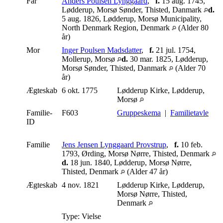
Far
Anders Poulsen Lynggaard
,
f.
15 aug. 1745,
Lødderup, Morsø Sønder, Thisted, Danmark
d.
5 aug. 1826, Lødderup, Morsø Municipality,
North Denmark Region, Denmark
(Alder 80
år)
Mor
Inger Poulsen Madsdatter
,
f.
21 jul. 1754,
Mollerup, Morsø
d.
30 mar. 1825, Lødderup,
Morsø Sønder, Thisted, Danmark
(Alder 70
år)
Ægteskab
6 okt. 1775
Lødderup Kirke, Lødderup,
Morsø
Familie-
F603
Gruppeskema
|
Familietavle
ID
Familie
Jens Jensen Lynggaard Provstrup
,
f.
10 feb.
1793, Ørding, Morsø Nørre, Thisted, Denmark
d.
18 jun. 1840, Lødderup, Morsø Nørre,
Thisted, Denmark
(Alder 47 år)
Ægteskab
4 nov. 1821
Lødderup Kirke, Lødderup,
Morsø Nørre, Thisted,
Denmark
Type: Vielse