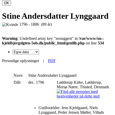
OK
Stine Andersdatter Lynggaard
1796 - 1886 (89 år)
Warning
: Undefined array key "nosuggest" in
/var/www/xn--
kjeldbjergslgten-5ob.dk/public_html/genlib.php
on line
534
Personlige oplysninger
|
PDF
Navn
Stine Andersdatter
Lynggaard
Dåb
dec. 1796
Lødderup Kirke, Lødderup,
Morsø Nørre, Thisted, Denmark
Gudforældre: Jens Kjeldgaard, Niels
Lynggaard, Peder Jensen Møller, Villads