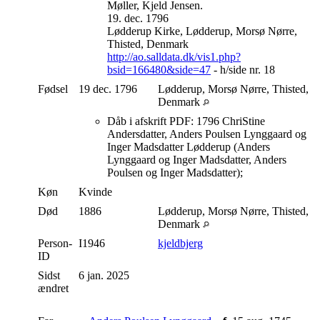
Møller, Kjeld Jensen.
19. dec. 1796
Lødderup Kirke, Lødderup, Morsø Nørre,
Thisted, Denmark
http://ao.salldata.dk/vis1.php?
bsid=166480&side=47
- h/side nr. 18
Fødsel
19 dec. 1796
Lødderup, Morsø Nørre, Thisted,
Denmark
Dåb i afskrift PDF: 1796 ChriStine
Andersdatter, Anders Poulsen Lynggaard og
Inger Madsdatter Lødderup (Anders
Lynggaard og Inger Madsdatter, Anders
Poulsen og Inger Madsdatter);
Køn
Kvinde
Død
1886
Lødderup, Morsø Nørre, Thisted,
Denmark
Person-
I1946
kjeldbjerg
ID
Sidst
6 jan. 2025
ændret