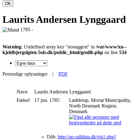
OK
Laurits Andersen Lynggaard
1785 -
Warning
: Undefined array key "nosuggest" in
/var/www/xn--
kjeldbjergslgten-5ob.dk/public_html/genlib.php
on line
534
Personlige oplysninger
|
PDF
Navn
Laurits Andersen
Lynggaard
Fødsel
17 jun. 1785
Lødderup, Morsø Municipality,
North Denmark Region,
Denmark
Dåb:
http://ao.salldata.dk/vis1.php?