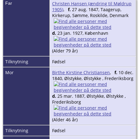
Far
Christen Hansen (ændring til Møldrup
1905)
,
f.
27 aug. 1847, Taagerup,
Kirkerup, Sømme, Roskilde, Denmark
d.
23 jan. 1927, København
(Alder 79 år)
Tilknytning
Fødsel
Mor
Birthe Kirstine Christiansen
,
f.
10 dec.
1840, Ølstykke, Ølstykke , Frederiksborg
d.
25 mar. 1887, Ølstykke, Ølstykke ,
Frederiksborg
(Alder 46 år)
Tilknytning
Fødsel