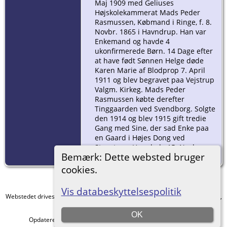
Maj 1909 med Geliuses
Højskolekammerat Mads Peder
Rasmussen, Købmand i Ringe, f. 8.
Novbr. 1865 i Havndrup. Han var
Enkemand og havde 4
ukonfirmerede Børn. 14 Dage efter
at have født Sønnen Helge døde
Karen Marie af Blodprop 7. April
1911 og blev begravet paa Vejstrup
Valgm. Kirkeg. Mads Peder
Rasmussen købte derefter
Tinggaarden ved Svendborg. Solgte
den 1914 og blev 1915 gift tredie
Gang med Sine, der sad Enke paa
en Gaard i Højes Dong ved
Stenstrup. Han døde 15. Novbr.
Bemærk: Dette websted bruger
1938 og blev begravet i Ringe.
cookies.
Vis databeskyttelsespolitik
Webstedet drives af
The Next Generation of Genealogy Sitebuilding
v. 15.0.4,
forfattet af Darrin Lythgoe © 2001-2026.
OK
Opdateres af
Else Kjeldbjerg
. |
EU-persondataforordningen
.