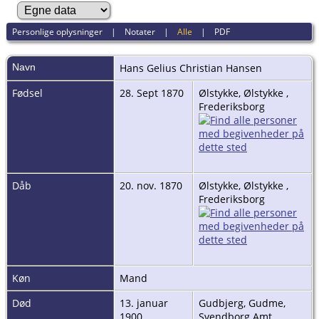
Personlige oplysninger
|
Notater
|
Alle
|
PDF
Navn
Hans Gelius Christian
Hansen
Fødsel
28. Sept 1870
Ølstykke, Ølstykke ,
Frederiksborg
Dåb
20. nov. 1870
Ølstykke, Ølstykke ,
Frederiksborg
Køn
Mand
Død
13. januar
Gudbjerg, Gudme,
1900
Svendborg Amt