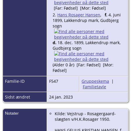
[Far: Fødsel] [Mor: Fødsel]
2.
Hans Rosager Hansen
,
f.
4. juni
1899, Lakkendrup mark, Gudbjerg
sogn
d.
18. dec. 1899, Lakkendrup mark,
Gudbjerg sogn
(Alder 0 år) [Far: Fødsel] [Mor:
Fødsel]
Familie-ID
F547
Gruppeskema
|
Familietavle
Sidst ændret
24 jan. 2023
Notater
Kilde: Vejstrup - Rosagergaard-
slægten v/H.K.Rosager 1950.
HANS GELIUS KRISTIAN HANSEN, f.