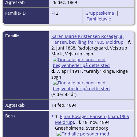
Ægteskab
26 dec. 1869
Familie-ID
F12
Gruppeskema
|
Familietavle
Familie
Karen Marie Kristensen Rosager, g.
Hansen, bevilling fra 1905 Møldrup
,
f.
2. juni 1868, Rødbjerggaard, Vejstrup
Mark , Vejstrup sogn
d.
7. april 1911, "Granly" Ringe, Ringe
sogn
(Alder 42 år)
Ægteskab
14 feb. 1894
Børn
+
1.
Ejnar Rosager Hansen (f.o.m.1905
Møldrup)
,
f.
18. nov. 1894,
Græsholmene, Svendborg