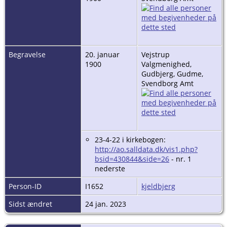
Begravelse
20. januar
Vejstrup
1900
Valgmenighed,
Gudbjerg, Gudme,
Svendborg Amt
23-4-22 i kirkebogen:
http://ao.salldata.dk/vis1.php?
bsid=430844&side=26
- nr. 1
nederste
Person-ID
I1652
kjeldbjerg
Sidst ændret
24 jan. 2023