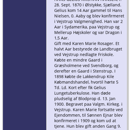
28. Sept. 1870 i Ølstykke, Sjælland.
Gelius kom 14 Aar gammel til Hans
Nielsen, 0. Aaby og blev konfirmeret
i Vejstrup Valgmenighed. Han var 2
Aar i Sydamerika, paa Vejstrup og
Mellerup Højskoler og var Dragon i
1,5 Aar.
Gift med Karen Marie Rosager. Et
halvt Aar bestyrede de Landbruget
ved Vejstrup nedlagte Friskole.
Købte en mindre Gaard i
Græsholmene ved Svendborg, og
derefter en Gaard i Stenstrup. I
1898 købte de Lakkendrup Kile
Købmandshandel, hvortil hørte 5
Td. Ld. Kort efter fik Gelius
Lungetuberkulose. Han døde
pludselig af Blodprop d. 13. Jan
1900. Begravet paa Valgm. Kirkeg. i
Vejstrup. Karen Marie fortsatte ved
Ejendommen, til Sønnen Ejnar blev
konfirmeret i 1909 og kom ud at
tjene. Hun blev gift anden Gang 9.