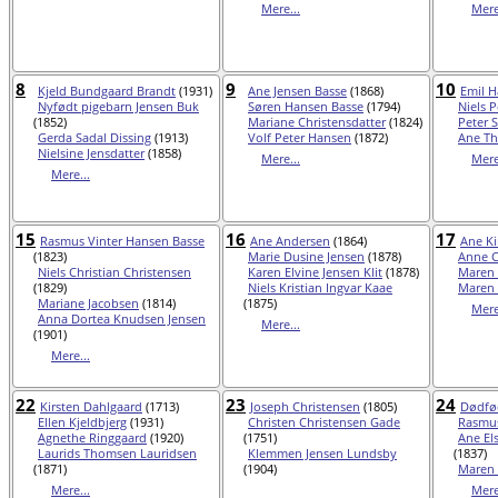
Mere...
Mere
8
9
10
Kjeld Bundgaard Brandt
(1931)
Ane Jensen Basse
(1868)
Emil 
Nyfødt pigebarn Jensen Buk
Søren Hansen Basse
(1794)
Niels 
(1852)
Mariane Christensdatter
(1824)
Peter 
Gerda Sadal Dissing
(1913)
Volf Peter Hansen
(1872)
Ane Th
Nielsine Jensdatter
(1858)
Mere...
Mere
Mere...
15
16
17
Rasmus Vinter Hansen Basse
Ane Andersen
(1864)
Ane Ki
(1823)
Marie Dusine Jensen
(1878)
Anne C
Niels Christian Christensen
Karen Elvine Jensen Klit
(1878)
Maren 
(1829)
Niels Kristian Ingvar Kaae
Maren 
Mariane Jacobsen
(1814)
(1875)
Mere
Anna Dortea Knudsen Jensen
Mere...
(1901)
Mere...
22
23
24
Kirsten Dahlgaard
(1713)
Joseph Christensen
(1805)
Dødfø
Ellen Kjeldbjerg
(1931)
Christen Christensen Gade
Rasmus
Agnethe Ringgaard
(1920)
(1751)
Ane El
Laurids Thomsen Lauridsen
Klemmen Jensen Lundsby
(1837)
(1871)
(1904)
Maren
Mere...
Mere