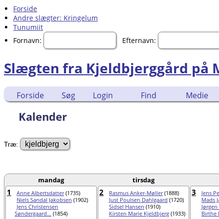
Forside
Andre slægter: Kringelum
Tunumiit
Fornavn:
Efternavn:
Slægten fra Kjeldbjerggård på
Forside
Søg
Login
Find
Medie
Kalender
Træ:
mandag
tirsdag
1
2
3
Anne Albertsdatter
(1735)
Rasmus Anker-Møller
(1888)
Jens P
Niels Sandal Jakobsen
(1902)
Just Poulsen Dahlgaard
(1720)
Mads J
Jens Christensen
Sidsel Hansen
(1910)
Jørgen
Søndergaard...
(1854)
Kirsten Marie Kjeldbjerg
(1933)
Birthe