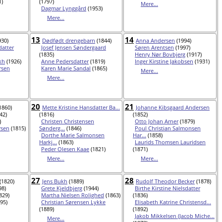
1)
(1797)
Mere...
Dagmar Lynggård
(1953)
Mere...
13
14
930)
Dødfødt drengebarn
(1844)
Anna Andersen
(1994)
atter
Josef Jensen Søndergaard
Søren Arentsen
(1997)
(1835)
Henry Nør Bovbjerg
(1917)
kh
(1926)
Anne Pedersdatter
(1819)
Inger Kirstine Jakobsen
(1931)
rsen
Karen Marie Sandal
(1865)
Mere...
Mere...
20
21
1860)
Mette Kristine Hansdatter Ba...
Johanne Kibsgaard Andersen
42)
(1816)
(1852)
)
Christen Christensen
Otto Johan Arner
(1879)
rsen
(1815)
Sønderg...
(1846)
Poul Christian Salmonsen
Dorthe Marie Salmonsen
Har...
(1858)
Harkj...
(1863)
Laurids Thomsen Lauridsen
Peder Olesen Kaae
(1821)
(1871)
Mere...
Mere...
27
28
(1820)
Jens Bukh
(1889)
Rudolf Theodor Becker
(1878)
98)
Grete Kjeldbjerg
(1944)
Birthe Kirstine Nielsdatter
829)
Martha Nielsen Rolighed
(1863)
(1836)
95)
Christian Sørensen Lykke
Elisabeth Katrine Christensd...
(1889)
(1892)
Jakob Mikkelsen (Jacob Miche...
Mere...