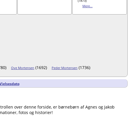
(1873)
Mere...
80)
(1692)
(1736)
Ove Mortensen
Peder Mortensen
Vielsesdato
ontrollen over denne forside, er børnebørn af Agnes og Jakob
ationer, fotos og historier!