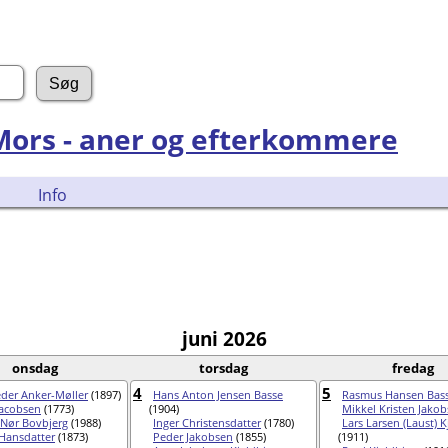
 Mors - aner og efterkommere
Info
juni 2026
onsdag
torsdag
fredag
4
5
eder Anker-Møller
(1897)
Hans Anton Jensen Basse
Rasmus Hansen Bas
acobsen
(1773)
(1904)
Mikkel Kristen Jako
 Nør Bovbjerg
(1988)
Inger Christensdatter
(1780)
Lars Larsen (Laust) Kj
 Hansdatter
(1873)
Peder Jakobsen
(1855)
(1911)