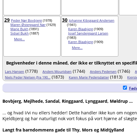
29
30
Peder Nør Bovbjerg
(1978)
Johanne Kibsgaard Andersen
Maren Østergaard Nør
(1929)
(1941)
Marie Bukh
(1891)
Karen Blaabjerg
(1909)
Sidsel Bukh
(1887)
Josef Søndergaard Larsen
(1983)
Mere...
Karen Blaabjerg
(1909)
Mere...
Begivenheder i denne måned, der ikke er tilknyttet en specifi
(1778)
(1744)
(1746)
Lars Hansen
Anders Mouridsen
Anders Pedersen
A
(1873)
(1813)
Niels Peder Nielsen (fra 190...
Karen Marie Pedersdatter
Kierst
Føds
Bovbjerg, Mejlhede, Sandal, Ringgaard, Lynggaard, Møldrup ...
... og hvad I/vi nu ellers hedder! Dette handler ikke kun om noge
Kjeldbjerg og har naturligt nok vort fokus på vort hjørne af slægte
Langt fra barndommens gade til Thy, Mors og Midtjylland