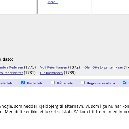
Mere...
k dato:
(1775)
(1872)
(17
nders Pedersen
Volf Peter Hansen
Ole - Otte Jørgensen Kaae
(1781)
(1739)
en Pedersdatter
Ole Rasmussen
elsdato
Dødsdato
Dåbsdato
Begravelsesdato
n/nogle, som hedder Kjeldbjerg til efternavn. Vi, som lige nu har k
n. Men dette er ikke et lukket selskab. Så kom frit frem - med inform