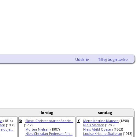
Udskriv
Tilføj bogmærke
lørdag
søndag
6
7
se
(1814)
Sidsel Christensdatter Sønde...
Mette Kristine Klausen
(1898)
bsen
(1908)
(1758)
Niels Madsen
(1785)
eldbje...
Morten Nielsen
(1907)
Niels Abild Ovesen
(1863)
Niels Christian Pedersen Rin...
Louise Kristine Skallerup
(1913)