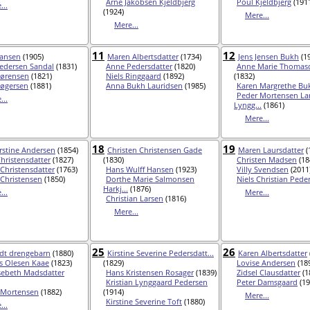
Arne Jakobsen Kjeldbjerg
Poul Kjeldbjerg
(191
...
(1924)
Mere...
Mere...
11
12
Hansen
(1905)
Maren Albertsdatter
(1734)
Jens Jensen Bukh
(1
Pedersen Sandal
(1831)
Anne Pedersdatter
(1820)
Anne Marie Thomasd
Sørensen
(1821)
Niels Ringgaard
(1892)
(1832)
øgersen
(1881)
Anna Bukh Lauridsen
(1985)
Karen Margrethe Bu
Peder Mortensen La
...
Lyngg...
(1861)
Mere...
18
19
rstine Andersen
(1854)
Christen Christensen Gade
Maren Laursdatter
(
hristensdatter
(1827)
(1830)
Christen Madsen
(18
Christensdatter
(1763)
Hans Wulff Hansen
(1923)
Villy Svendsen
(2011
Christensen
(1850)
Dorthe Marie Salmonsen
Niels Christian Pede
Harkj...
(1876)
...
Mere...
Christian Larsen
(1816)
Mere...
25
26
dt drengebarn
(1880)
Kirstine Severine Pedersdatt...
Karen Albertsdatter
 Olesen Kaae
(1823)
(1829)
Lovise Andersen
(18
sebeth Madsdatter
Hans Kristensen Rosager
(1839)
Zidsel Clausdatter
(1
Kristian Lynggaard Pedersen
Peter Damsgaard
(19
 Mortensen
(1882)
(1914)
Mere...
Kirstine Severine Toft
(1880)
...