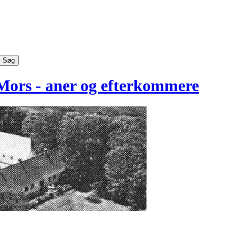
Mors - aner og efterkommere