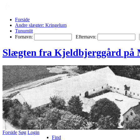
Forside
Andre slægter: Kringelum
Tunumiit
Fornavn:
Efternavn:
Slægten fra Kjeldbjerggård på 
Forside
Søg
Login
Find