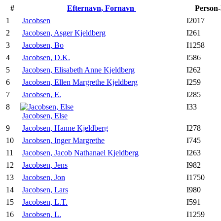
#
Efternavn, Fornavn
Person
1
Jacobsen
I2017
2
Jacobsen, Asger Kjeldberg
I261
3
Jacobsen, Bo
I1258
4
Jacobsen, D.K.
I586
5
Jacobsen, Elisabeth Anne Kjeldberg
I262
6
Jacobsen, Ellen Margrethe Kjeldberg
I259
7
Jacobsen, E.
I285
8
I33
Jacobsen, Else
9
Jacobsen, Hanne Kjeldberg
I278
10
Jacobsen, Inger Margrethe
I745
11
Jacobsen, Jacob Nathanael Kjeldberg
I263
12
Jacobsen, Jens
I982
13
Jacobsen, Jon
I1750
14
Jacobsen, Lars
I980
15
Jacobsen, L.T.
I591
16
Jacobsen, L.
I1259