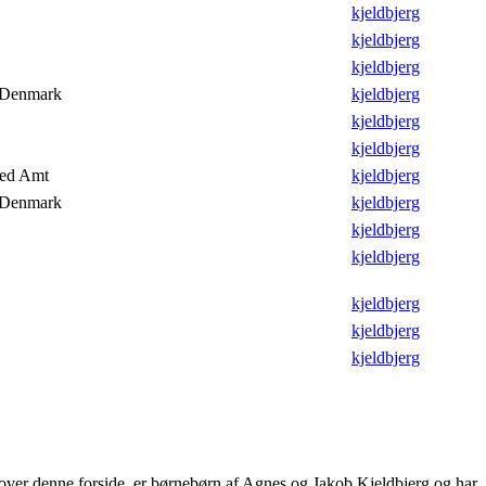
kjeldbjerg
kjeldbjerg
kjeldbjerg
, Denmark
kjeldbjerg
kjeldbjerg
kjeldbjerg
ted Amt
kjeldbjerg
, Denmark
kjeldbjerg
kjeldbjerg
kjeldbjerg
kjeldbjerg
kjeldbjerg
kjeldbjerg
n over denne forside, er børnebørn af Agnes og Jakob Kjeldbjerg og har