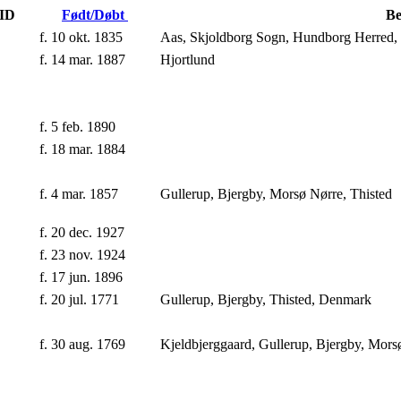
-ID
Født/Døbt
Be
f. 10 okt. 1835
Aas, Skjoldborg Sogn, Hundborg Herred,
f. 14 mar. 1887
Hjortlund
f. 5 feb. 1890
f. 18 mar. 1884
f. 4 mar. 1857
Gullerup, Bjergby, Morsø Nørre, Thisted
f. 20 dec. 1927
f. 23 nov. 1924
f. 17 jun. 1896
f. 20 jul. 1771
Gullerup, Bjergby, Thisted, Denmark
f. 30 aug. 1769
Kjeldbjerggaard, Gullerup, Bjergby, Mor