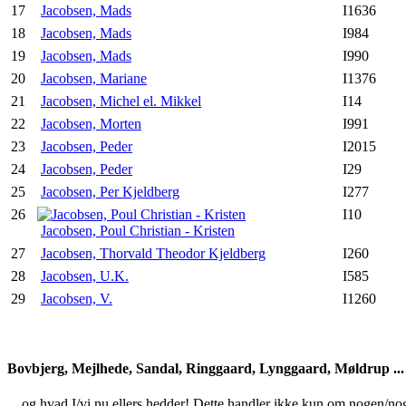
17
Jacobsen, Mads
I1636
18
Jacobsen, Mads
I984
19
Jacobsen, Mads
I990
20
Jacobsen, Mariane
I1376
21
Jacobsen, Michel el. Mikkel
I14
22
Jacobsen, Morten
I991
23
Jacobsen, Peder
I2015
24
Jacobsen, Peder
I29
25
Jacobsen, Per Kjeldberg
I277
26
I10
Jacobsen, Poul Christian - Kristen
27
Jacobsen, Thorvald Theodor Kjeldberg
I260
28
Jacobsen, U.K.
I585
29
Jacobsen, V.
I1260
Bovbjerg, Mejlhede, Sandal, Ringgaard, Lynggaard, Møldrup ...
... og hvad I/vi nu ellers hedder! Dette handler ikke kun om nogen/no