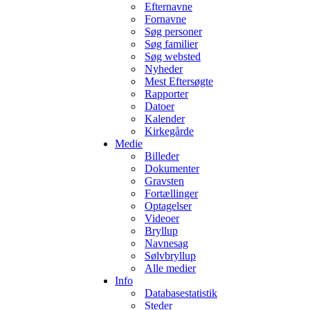
Efternavne
Fornavne
Søg personer
Søg familier
Søg websted
Nyheder
Mest Eftersøgte
Rapporter
Datoer
Kalender
Kirkegårde
Medie
Billeder
Dokumenter
Gravsten
Fortællinger
Optagelser
Videoer
Bryllup
Navnesag
Sølvbryllup
Alle medier
Info
Databasestatistik
Steder