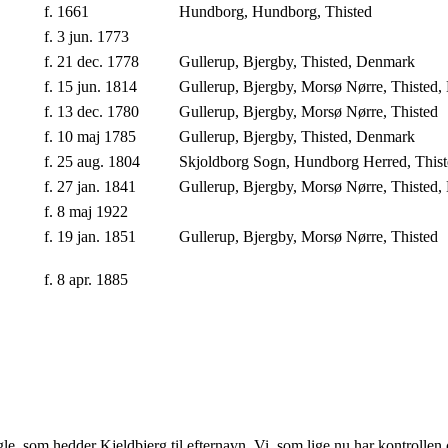
f. 1661
Hundborg, Hundborg, Thisted
f. 3 jun. 1773
f. 21 dec. 1778
Gullerup, Bjergby, Thisted, Denmark
f. 15 jun. 1814
Gullerup, Bjergby, Morsø Nørre, Thisted
f. 13 dec. 1780
Gullerup, Bjergby, Morsø Nørre, Thisted
f. 10 maj 1785
Gullerup, Bjergby, Thisted, Denmark
f. 25 aug. 1804
Skjoldborg Sogn, Hundborg Herred, This
f. 27 jan. 1841
Gullerup, Bjergby, Morsø Nørre, Thisted
f. 8 maj 1922
f. 19 jan. 1851
Gullerup, Bjergby, Morsø Nørre, Thisted
f. 8 apr. 1885
gle, som hedder Kjeldbjerg til efternavn. Vi, som lige nu har kontrolle