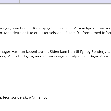
n/nogle, som hedder Kjeldbjerg til efternavn. Vi, som lige nu har k
n. Men dette er ikke et lukket selskab. Så kom frit frem - med inform
eenager, var hun københavner. Siden kom hun til Fyn og Sønderjyll
jerg. Vi er i fuld gang med at undersøge detaljerne om Agnes' opvæ
ke: leon.sonderskov@gmail.com