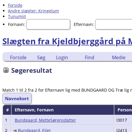
Forside
Andre slægter: Kringelum
Tunumiit
Fornavn:
Efternavn:
Slægten fra Kjeldbjerggård på
Forside
Søg
Login
Find
Medie
Søgeresultat
Match 1 til 2 fra 2 for Efternavn lig med BUNDGAARD OG Træ lig 
Navnekort
#
Efternavn, Fornavn
Person
1
Bundgaard, MetteSørensdatter
I3017
2
Bundgaard, Eiler
I2413