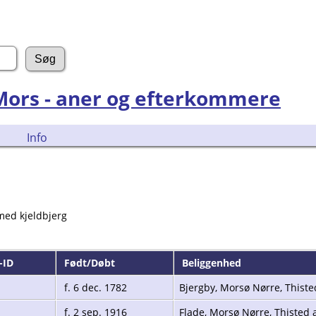
 Mors - aner og efterkommere
Info
med kjeldbjerg
-ID
Født/Døbt
Beliggenhed
f. 6 dec. 1782
Bjergby, Morsø Nørre, Thist
f. 2 sep. 1916
Flade, Morsø Nørre, Thisted