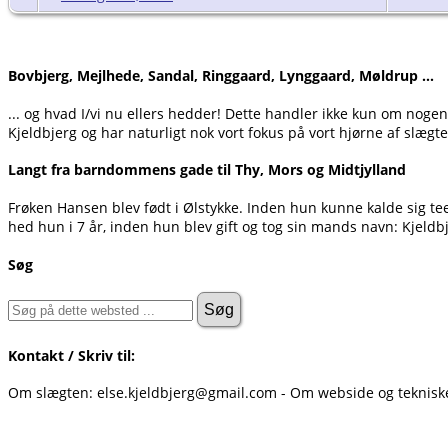
Bovbjerg, Mejlhede, Sandal, Ringgaard, Lynggaard, Møldrup ...
... og hvad I/vi nu ellers hedder! Dette handler ikke kun om noge
Kjeldbjerg og har naturligt nok vort fokus på vort hjørne af slægte
Langt fra barndommens gade til Thy, Mors og Midtjylland
Frøken Hansen blev født i Ølstykke. Inden hun kunne kalde sig t
hed hun i 7 år, inden hun blev gift og tog sin mands navn: Kjeldb
Søg
Kontakt / Skriv til:
Om slægten: else.kjeldbjerg@gmail.com - Om webside og teknis