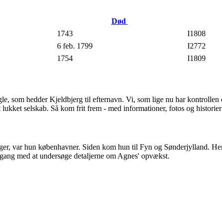
Død
1743
I1808
6 feb. 1799
I2772
1754
I1809
gle, som hedder Kjeldbjerg til efternavn. Vi, som lige nu har kontrolle
 lukket selskab. Så kom frit frem - med informationer, fotos og historier
ger, var hun københavner. Siden kom hun til Fyn og Sønderjylland. Hen
ld gang med at undersøge detaljerne om Agnes' opvækst.