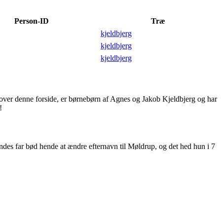
Person-ID
Træ
kjeldbjerg
kjeldbjerg
kjeldbjerg
n over denne forside, er børnebørn af Agnes og Jakob Kjeldbjerg og har
!
des far bød hende at ændre efternavn til Møldrup, og det hed hun i 7