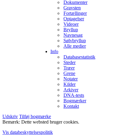
Dokumenter
Gravsten
Fortællinger
Optagelser
Videoer
Bryllup
Navnesag
Sølvbryllup
Alle medier
Info
Databasestatistik
Steder
Træer
Grene
Notater
Kilder
Arkiver
DNA-tests
Bogmærker
Kontakt
Udskriv
Tilføj bogmærke
Bemærk: Dette websted bruger cookies.
Vis databeskyttelsespolitik