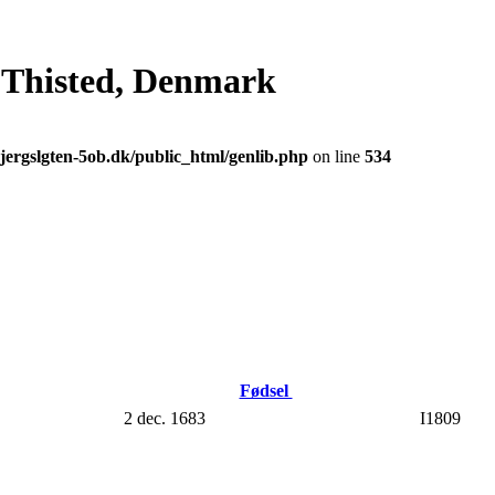
, Thisted, Denmark
jergslgten-5ob.dk/public_html/genlib.php
on line
534
Fødsel
2 dec. 1683
I1809