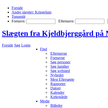
Forside
Andre slægter: Kringelum
Tunumiit
Fornavn:
Efternavn:
Slægten fra Kjeldbjerggård på 
Forside
Søg
Login
Find
Efternavne
Fornavne
Søg personer
Søg familier
Søg websted
Nyheder
Mest Eftersøgte
Rapporter
Datoer
Kalender
Kirkegårde
Medie
Billeder