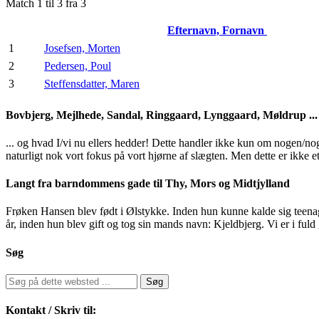
Match 1 til 3 fra 3
Efternavn, Fornavn
1
Josefsen, Morten
2
Pedersen, Poul
3
Steffensdatter, Maren
Bovbjerg, Mejlhede, Sandal, Ringgaard, Lynggaard, Møldrup ...
... og hvad I/vi nu ellers hedder! Dette handler ikke kun om nogen/no
naturligt nok vort fokus på vort hjørne af slægten. Men dette er ikke et
Langt fra barndommens gade til Thy, Mors og Midtjylland
Frøken Hansen blev født i Ølstykke. Inden hun kunne kalde sig teena
år, inden hun blev gift og tog sin mands navn: Kjeldbjerg. Vi er i fu
Søg
Kontakt / Skriv til: